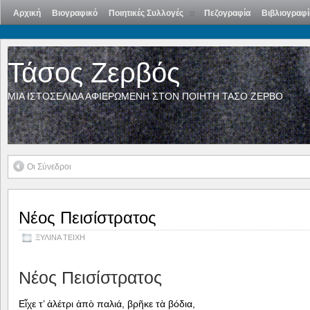
Αρχική
Βιογραφικό
Ποιητικές Συλλογές
Πεζογραφία
Βιβλιογραφί
Τάσος Ζερβός
ΜΙΑ ΙΣΤΟΣΕΛΙΔΑ ΑΦΙΕΡΩΜΕΝΗ ΣΤΟΝ ΠΟΙΗΤΗ ΤΑΣΟ ΖΕΡΒΟ
Οι Σύνεδροι
Νέος Πεισίστρατος
ΞΥΛΙΝΑ ΤΕΙΧΗ
Νέος Πεισίστρατος
Εἶχε τ’ ἀλέτρι ἀπὸ παλιά, βρῆκε τὰ βόδια,