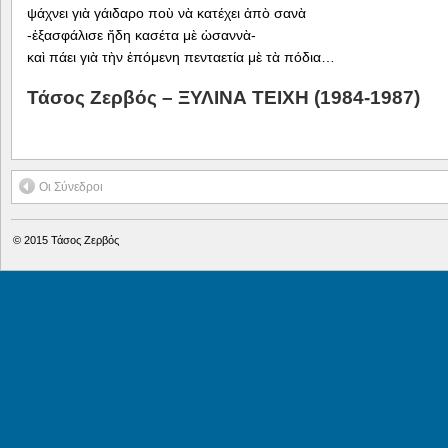
ψάχνει γιὰ γάιδαρο ποὺ νὰ κατέχει ἀπὸ σανὰ
-ἐξασφάλισε ἤδη κασέτα μὲ ὡσαννὰ-
καὶ πάει γιὰ τὴν ἑπόμενη πενταετία μὲ τὰ πόδια…
Τάσος Ζερβός – ΞΥΛΙΝΑ ΤΕΙΧΗ (1984-1987)
Οι Σύνεδροι
© 2015
Τάσος Ζερβός