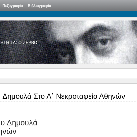
Πεζογραφία
Βιβλιογραφία
ΙΗΤΗ ΤΑΣΟ ΖΕΡΒΟ
υ Δημουλά Στο Α΄ Νεκροταφείο Αθηνών
ου Δημουλά
θηνών