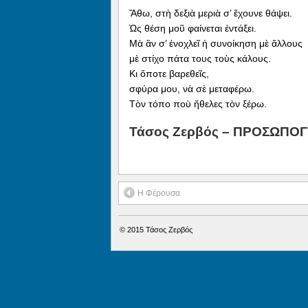
Ἄθω, στὴ δεξιὰ μεριὰ σ’ ἔχουνε θάψει.
Ὡς θέση μοῦ φαίνεται ἐντάξει.
Μὰ ἂν σ’ ἐνοχλεῖ ἡ συνοίκηση μὲ ἄλλους
μὲ στίχο πάτα τους τοὺς κάλους.
Κι ὅποτε βαρεθεῖς,
σφύρα μου, νὰ σὲ μεταφέρω.
Τὸν τόπο ποὺ ἤθελες τὸν ξέρω.
Τάσος Ζερβός – ΠΡΟΣΩΠΟΓ
Η Φέρουσα
© 2015
Τάσος Ζερβός