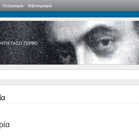
Πεζογραφία
Βιβλιογραφία
ΙΗΤΗ ΤΑΣΟ ΖΕΡΒΟ
ία
ρία