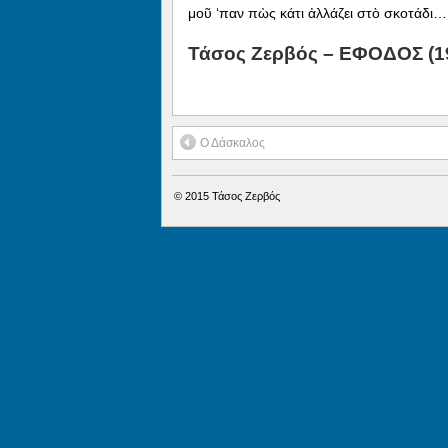
μοῦ ‘παν πὼς κάτι ἀλλάζει στὸ σκοτάδι…
Τάσος Ζερβός – ΕΦΟΔΟΣ (1
Ο Δάσκαλος
© 2015
Τάσος Ζερβός