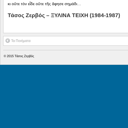
κι οὔτε τὸν εἶδε οὔτε τῆς ἄφησε σημάδι…
Τάσος Ζερβός – ΞΥΛΙΝΑ ΤΕΙΧΗ (1984-1987)
Τα Ποιήματα
© 2015
Τάσος Ζερβός